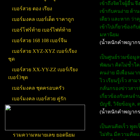
เข้าถึงจิตใจผู้อื่
เบอร์สวย ตอง เรียง
เข้ากับคนง่าย ด้
เดียว และหาก ว่าค
เบอร์มงคล เบอร์เด็ด ราคาถูก
เข้าไปเกี่ยวข้องกับ
เบอร์โฟร์ท้าย เบอร์ไฟท์ท้าย
มหานิยม
เบอร์สวย 168 108 เบอร์จีน
(น้ำหนักคำพญากร
เบอร์สวย XYZ-XYZ เบอร์เรียง
เป็นศูนย์รวมข้อมู
ชุด
พัฒนา คิดไม่ซ้ำใค
เบอร์สวย XX-YY-ZZ เบอร์เรียง
คนง่าย มีเพื่อนมา
เบอร์3ชุด
ไว เรียนรู้เร็ว ส
เบอร์มงคล ชุดครอบครัว
กลั่นกรองข่าวสารที
เกี่ยวข้องกับคนจำ
เบอร์มงคล เบอร์สวย คู่รัก
บัญชี, วิจัยข้อมู
(น้ำหนักคำพญากร
เป็นคนคิดเร็ว พูด
ไม่ทัน มีความคิด
รวมความหมายเลข ยอดนิยม