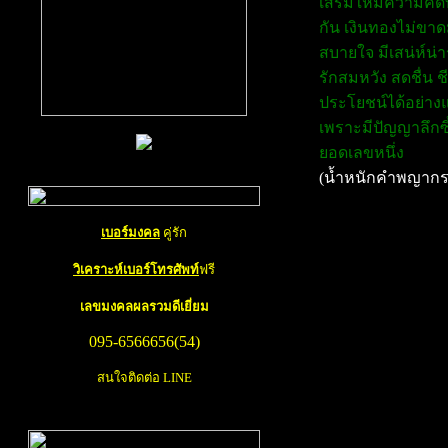
เสริมให้มีความคิ
กัน เงินทองไม่ขาดม
สบายใจ มีเสน่ห์น่า
รักสมหวัง สดชื่น
ประโยชน์ได้อย่างแ
เพราะมีปัญญาลึกซ
ยอดเลขหนึ่ง
(น้ำหนักคำพญากร
เบอร์มงคล
คู่รัก
การ ทำนายเบอร์โท
วิเคราะห์เบอร์โทรศัพท์
ฟรี
เลขมงคล
ผลรวมดีเยี่ยม
ท่านสามารถ เช็คเบอ
095-6566656(54)
จำหน่าย
เบอร์มงคล
สนใจติดต่อ LINE
เบอร์มือถือหรือเบอร
ธรรมดา คนส่วนใหญ่เ