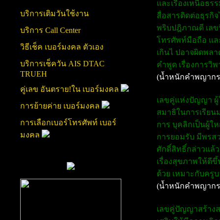
และเรื่องเหนือธร
บริการเติมวันใช้งาน
สื่อสารติดต่อธุรกิ
พริบปฎิภาณดี เลขน
บริการ Call Center
โทรศัพท์มือถือ แล
วิธีเช็ค เบอร์มงคล ตัวเอง
เกินไ ปอาจผิดพลาด
บริการเช็ควัน AIS DTAC
คำพูด เรื่องการวิพา
TRUEH
(น้ำหนักคำพญากร
คู่เลข อันตราย!ใน เบอร์มงคล
เลขคู่แห่งปัญญา ผู้
การย้ายค่าย เบอร์มงคล
สมาธิในการเรียนมา
การเลือกเบอร์โทรศัพท์ เบอร์
การ บุคลิกเป็นผู้ใ
มงคล
การยอมรับ มีพรสวร
ศักดิ์สิทธิ์กล่าวแ
เรื่องสุขภาพให้ดี
ด้วย เหมาะกับครูบ
(น้ำหนักคำพญากร
เลขคู่ปัญญาสร้างส