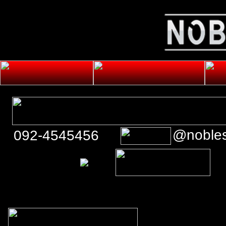
@noble
092-4545456