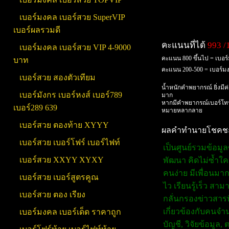
เบอร์มงคล เบอร์สวย SuperVIP
เบอร์ผลรวมดี
คะแนนที่ได้
993 /
เบอร์มงคล เบอร์สวย VIP 4-9000
คะแนน 800 ขึ้นไป = เบอร
บาท
คะแนน 200-500 = เบอร์
เบอร์สวย สองตัวเทียม
น้ำหนักคำพยากรณ์ ยิ่งมีค
เบอร์มังกร เบอร์หงส์ เบอร์789
มาก
หากมีคำพยากรณ์เบอร์โทร
เบอร์289 639
หมายหลากลาย
เบอร์สวย ตองท้าย XYYY
ผลคำทำนายโชคชะตา
เบอร์สวย เบอร์โฟร์ เบอร์ไฟท์
เป็นศูนย์รวมข้อมู
เบอร์สวย XXYY XYXY
พัฒนา คิดไม่ซ้ำใค
คนง่าย มีเพื่อนมา
เบอร์สวย เบอร์สูตรคูณ
ไว เรียนรู้เร็ว ส
เบอร์สวย ตอง เรียง
กลั่นกรองข่าวสารที
เกี่ยวข้องกับคนจำ
เบอร์มงคล เบอร์เด็ด ราคาถูก
บัญชี, วิจัยข้อมู