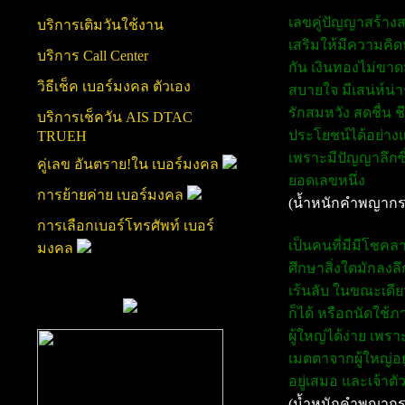
เลขคู่ปัญญาสร้างส
บริการเติมวันใช้งาน
เสริมให้มีความคิ
บริการ Call Center
กัน เงินทองไม่ขาดม
วิธีเช็ค เบอร์มงคล ตัวเอง
สบายใจ มีเสน่ห์น่า
รักสมหวัง สดชื่น
บริการเช็ควัน AIS DTAC
ประโยชน์ได้อย่างแ
TRUEH
เพราะมีปัญญาลึกซ
คู่เลข อันตราย!ใน เบอร์มงคล
ยอดเลขหนึ่ง
การย้ายค่าย เบอร์มงคล
(น้ำหนักคำพญากร
การเลือกเบอร์โทรศัพท์ เบอร์
เป็นคนที่มีมีโชคลาภ
มงคล
ศึกษาสิ่งใดมักลงลึ
เร้นลับ ในขณะเดีย
ก็ได้ หรือถนัดใช้
ผู้ใหญ่ได้ง่าย เพ
เมตตาจากผู้ใหญ่อย
อยู่เสมอ และเจ้าต
(น้ำหนักคำพญากร