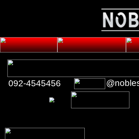
@noble
092-4545456