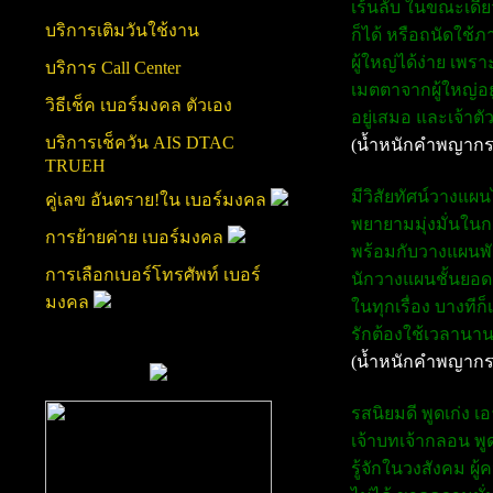
เร้นลับ ในขณะเดีย
บริการเติมวันใช้งาน
ก็ได้ หรือถนัดใช้
ผู้ใหญ่ได้ง่าย เพ
บริการ Call Center
เมตตาจากผู้ใหญ่อย
วิธีเช็ค เบอร์มงคล ตัวเอง
อยู่เสมอ และเจ้าต
บริการเช็ควัน AIS DTAC
(น้ำหนักคำพญากร
TRUEH
มีวิสัยทัศน์วางแผ
คู่เลข อันตราย!ใน เบอร์มงคล
พยายามมุ่งมั่นในก
การย้ายค่าย เบอร์มงคล
พร้อมกับวางแผนพัฒ
การเลือกเบอร์โทรศัพท์ เบอร์
นักวางแผนชั้นยอดค
มงคล
ในทุกเรื่อง บางทีก
รักต้องใช้เวลานาน
(น้ำหนักคำพญากร
รสนิยมดี พูดเก่ง 
เจ้าบทเจ้ากลอน พูด
รู้จักในวงสังคม ผู