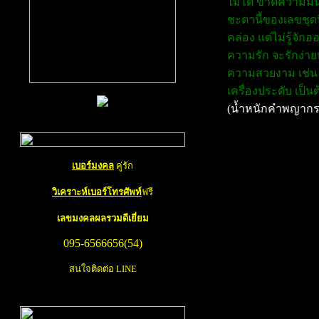
ไม่ได้ ขาดความมั่
ชะตานี้ของเลขชุดน
คล่อง แต่ไม่รู้จักอ
ความรัก จะรักง่าย
ความสวยงาม เช่น น
เครื่องประดับ เป็นต
(น้ำหนักคำพญากร
เบอร์มงคล
คู่รัก
การ ทำนายเบอร์โท
วิเคราะห์เบอร์โทรศัพท์
ฟรี
ท่านสามารถ เช็คเบอ
เลขมงคล
ผลรวมดีเยี่ยม
จำหน่าย
เบอร์มงคล
095-6566656(54)
เบอร์มือถือหรือเบอร
สนใจติดต่อ LINE
ธรรมดา คนส่วนใหญ่เ
หลัก หรือไม่ก็ต้องกา