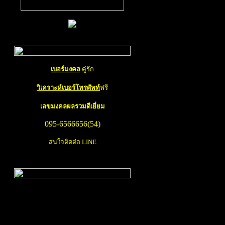
การ ทำนายเบอร์โท
ท่านสามารถ เช็คเบอ
เบอร์มงคล
คู่รัก
จำหน่าย
เบอร์มงคล
วิเคราะห์เบอร์โทรศัพท์
ฟรี
เบอร์มือถือหรือเบอร
ธรรมดา คนส่วนใหญ่เ
เลขมงคล
ผลรวมดีเยี่ยม
หลัก หรือไม่ก็ต้องกา
095-6566656(54)
ถึงว่าจะเป็น
เบอร์มง
ส่วนนี้ขึ้นอยู่กับว่
สนใจติดต่อ LINE
ของตนเองมีเลขไม่ดี
บริการ
วิเคราะห์เบอร์ม
บริการ
เบอร์มงคล
มี