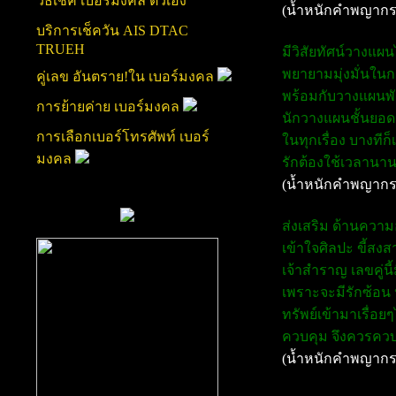
วิธีเช็ค เบอร์มงคล ตัวเอง
(น้ำหนักคำพญากร
บริการเช็ควัน AIS DTAC
TRUEH
มีวิสัยทัศน์วางแผ
พยายามมุ่งมั่นในก
คู่เลข อันตราย!ใน เบอร์มงคล
พร้อมกับวางแผนพัฒ
การย้ายค่าย เบอร์มงคล
นักวางแผนชั้นยอดค
การเลือกเบอร์โทรศัพท์ เบอร์
ในทุกเรื่อง บางทีก
มงคล
รักต้องใช้เวลานาน
(น้ำหนักคำพญากร
ส่งเสริม ด้านความ
เข้าใจศิลปะ ขี้สงส
เจ้าสำราญ เลขคู่นี
เพราะจะมีรักซ้อน ป
ทรัพย์เข้ามาเรื่อ
ควบคุม จึงควรควบค
(น้ำหนักคำพญากร