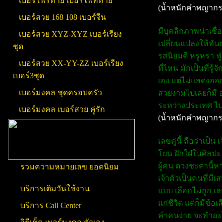
เบอร์โฟร์ท้าย เบอร์ไฟท์ท้าย
(น้ำหนักคำพญากร
เบอร์สวย 168 108 เบอร์จีน
มีบุคลิกภาพน่าเชื่
เบอร์สวย XYZ-XYZ เบอร์เรียง
เปลี่ยนแปลงให้ทันย
ชุด
รสนิยมดี หรูหรา ฟู
เบอร์สวย XX-YY-ZZ เบอร์เรียง
ที่ไหน มักเป็นที่ร
เบอร์3ชุด
เอง แต่ไม่แสดงออก
เบอร์มงคล ชุดครอบครัว
สวยงามไปเลยก็มี 
ระหว่างประเทศ ไป
เบอร์มงคล เบอร์สวย คู่รัก
(น้ำหนักคำพญากร
เลขคู่นี้ ถือว่าเป
โยน ฝักใฝ่ในศิลปะ 
ผู้คน ดวงชะตานี้ห
รวมความหมายเลข ยอดนิยม
เจ้าตัวเป็นคนที่มี
บริการเติมวันใช้งาน
แบบ เลือกไม่ถูก เ
แก่ชีวิต แต่ก็มีข้
บริการ Call Center
คำคนง่าย จะทำอะไร