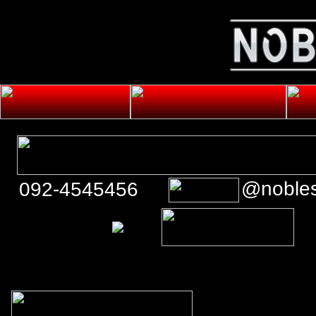
@noble
092-4545456