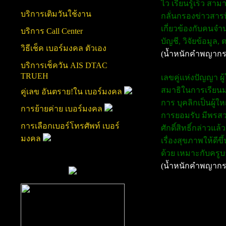
ไว เรียนรู้เร็ว ส
บริการเติมวันใช้งาน
กลั่นกรองข่าวสารที
เกี่ยวข้องกับคนจำ
บริการ Call Center
บัญชี, วิจัยข้อมู
วิธีเช็ค เบอร์มงคล ตัวเอง
(น้ำหนักคำพญากร
บริการเช็ควัน AIS DTAC
TRUEH
เลขคู่แห่งปัญญา ผู้
สมาธิในการเรียนมา
คู่เลข อันตราย!ใน เบอร์มงคล
การ บุคลิกเป็นผู้ใ
การย้ายค่าย เบอร์มงคล
การยอมรับ มีพรสวร
การเลือกเบอร์โทรศัพท์ เบอร์
ศักดิ์สิทธิ์กล่าวแ
มงคล
เรื่องสุขภาพให้ดี
ด้วย เหมาะกับครูบ
(น้ำหนักคำพญากร
การ ทำนายเบอร์โท