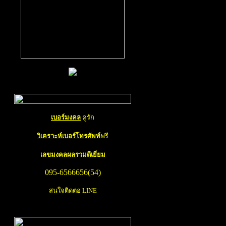
ท่านสามารถ เช็คเบอ
จำหน่าย
เบอร์มงคล
เบอร์มือถือหรือเบอร
ธรรมดา คนส่วนใหญ่เ
หลัก หรือไม่ก็ต้องกา
ถึงว่าจะเป็น
เบอร์มง
ส่วนนี้ขึ้นอยู่กับว่
ของตนเองมีเลขไม่ดี
เบอร์มงคล
คู่รัก
บริการ
วิเคราะห์เบอร์ม
วิเคราะห์เบอร์โทรศัพท์
ฟรี
บริการ
เลขมงคล
ผลรวมดีเยี่ยม
เบอร์มงคล
มี
095-6566656(54)
หากใครที่ใส่ใจอยากจ
สนใจติดต่อ LINE
ให้ได้เลขมงคลเข้ามา
ความโชคดีเข้ามาสู่ต