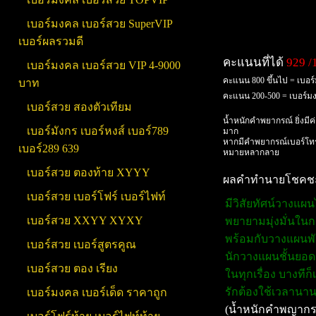
เบอร์มงคล เบอร์สวย SuperVIP
เบอร์ผลรวมดี
คะแนนที่ได้
929 /
เบอร์มงคล เบอร์สวย VIP 4-9000
คะแนน 800 ขึ้นไป = เบอร
บาท
คะแนน 200-500 = เบอร์
เบอร์สวย สองตัวเทียม
น้ำหนักคำพยากรณ์ ยิ่งมีค
เบอร์มังกร เบอร์หงส์ เบอร์789
มาก
หากมีคำพยากรณ์เบอร์โทร
เบอร์289 639
หมายหลากลาย
เบอร์สวย ตองท้าย XYYY
ผลคำทำนายโชคชะตา
เบอร์สวย เบอร์โฟร์ เบอร์ไฟท์
มีวิสัยทัศน์วางแผ
เบอร์สวย XXYY XYXY
พยายามมุ่งมั่นในก
พร้อมกับวางแผนพัฒ
เบอร์สวย เบอร์สูตรคูณ
นักวางแผนชั้นยอดค
เบอร์สวย ตอง เรียง
ในทุกเรื่อง บางทีก
รักต้องใช้เวลานาน
เบอร์มงคล เบอร์เด็ด ราคาถูก
(น้ำหนักคำพญากร