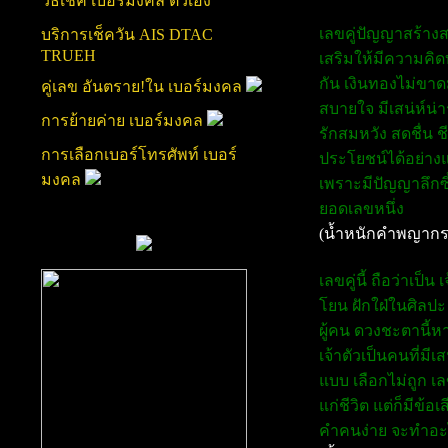
วิธีเช็ค เบอร์มงคล ตัวเอง
เลขคู่ปัญญาสร้างส
บริการเช็ควัน AIS DTAC
TRUEH
เสริมให้มีความคิ
กัน เงินทองไม่ขาดม
คู่เลข อันตราย!ใน เบอร์มงคล
สบายใจ มีเสน่ห์น่า
การย้ายค่าย เบอร์มงคล
รักสมหวัง สดชื่น
การเลือกเบอร์โทรศัพท์ เบอร์
ประโยชน์ได้อย่างแ
มงคล
เพราะมีปัญญาลึกซ
ยอดเลขหนึ่ง
(น้ำหนักคำพญากร
เลขคู่นี้ ถือว่าเป
โยน ฝักใฝ่ในศิลปะ 
ผู้คน ดวงชะตานี้ห
เจ้าตัวเป็นคนที่มี
แบบ เลือกไม่ถูก เ
แก่ชีวิต แต่ก็มีข้
คำคนง่าย จะทำอะไร