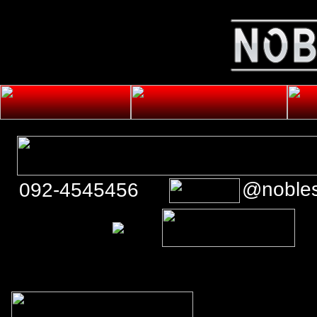
@noble
092-4545456