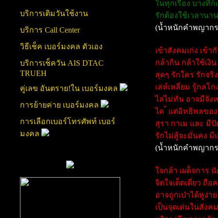
ในทุกเรื่อง บางทีก
บริการเติมวันใช้งาน
รักต้องใช้เวลานาน
(น้ำหนักคำพญากร
บริการ Call Center
วิธีเช็ค เบอร์มงคล ตัวเอง
เข้าสังคมเก่ง เข้
กล้ากิน กล้าใช้เงิน
บริการเช็ควัน AIS DTAC
TRUEH
สุดๆ รักใคร รักจริง
เล่ห์เหลี่ยม รู้กล
คู่เลข อันตราย!ใน เบอร์มงคล
ไล่ไม่ทัน อาจมีจั
การย้ายค่าย เบอร์มงคล
ได ้ แต่อิทธิพลของ
การเลือกเบอร์โทรศัพท์ เบอร์
สุรา กาเม และ มี
มงคล
รักไม่สู้จะมั่นคง
(น้ำหนักคำพญากร
ใจกล้า เผด็จการ น
จิตใจเด็ดเดี่ยว ถื
อาจถูกเป่าได้หูง่า
เป็นจุดเด่นในสังค