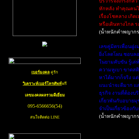
บริวารจึงเกรงกลัว 
หักหลัง ทำคุณคนไม
เรื่องโชคลาง เกิ
หรือเดินทางไกล ระ
(น้ำหนักคำพญากร
เลขคู่มิตรเพื่อนฝู
ยิ่งโลดโผน ชอบลอง
ในยามคับขัน รู้เล
ความหูเบา ขาดสติ
เบอร์มงคล
คู่รัก
หาได้มากก็จริง แต่ก
วิเคราะห์เบอร์โทรศัพท์
ฟรี
แนะนำจะดีมาก และ
ธุรกิจ งานที่ต้องบ
เลขมงคล
ผลรวมดีเยี่ยม
เกี่ยวพันกับอบาย
095-6566656(54)
จำเป็นเกี่ยวข้องกั
(น้ำหนักคำพญากร
สนใจติดต่อ LINE