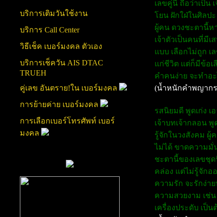
เลขคู่นี้ ถือว่าเป
บริการเติมวันใช้งาน
โยน ฝักใฝ่ในศิลปะ 
ผู้คน ดวงชะตานี้ห
บริการ Call Center
เจ้าตัวเป็นคนที่มี
วิธีเช็ค เบอร์มงคล ตัวเอง
แบบ เลือกไม่ถูก เ
บริการเช็ควัน AIS DTAC
แก่ชีวิต แต่ก็มีข้
TRUEH
คำคนง่าย จะทำอะไร
คู่เลข อันตราย!ใน เบอร์มงคล
(น้ำหนักคำพญากร
การย้ายค่าย เบอร์มงคล
รสนิยมดี พูดเก่ง 
การเลือกเบอร์โทรศัพท์ เบอร์
เจ้าบทเจ้ากลอน พูด
มงคล
รู้จักในวงสังคม ผู
ไม่ได้ ขาดความมั่
ชะตานี้ของเลขชุดน
คล่อง แต่ไม่รู้จักอ
ความรัก จะรักง่าย
ความสวยงาม เช่น น
เครื่องประดับ เป็นต