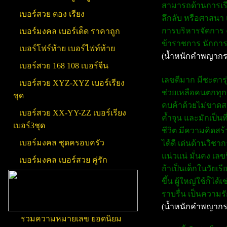
สามารถด้านการเรียน
เบอร์สวย ตอง เรียง
ลึกลับ หรือศาสนา 
การบริหารจัดการ ง
เบอร์มงคล เบอร์เด็ด ราคาถูก
ข้าราชการ นักการท
เบอร์โฟร์ท้าย เบอร์ไฟท์ท้าย
(น้ำหนักคำพญากร
เบอร์สวย 168 108 เบอร์จีน
เลขดีมาก มีชะตาร
เบอร์สวย XYZ-XYZ เบอร์เรียง
ช่วยเหลือคนตกทุกข
ชุด
คบค้าด้วยไม่ขาดสา
เบอร์สวย XX-YY-ZZ เบอร์เรียง
ค้ำจุน และมักเป็น
เบอร์3ชุด
ชีวิต มีความคิดสร
เบอร์มงคล ชุดครอบครัว
ได้ดี เด่นด้านวิช
แน่วแน่ มั่นคง เ
เบอร์มงคล เบอร์สวย คู่รัก
ถ้าเป็นเด็กในวัยเร
ขึ้น ผู้ใหญ่ใช้ก็ไ
ราบรื่น เป็นความร
(น้ำหนักคำพญากร
รวมความหมายเลข ยอดนิยม