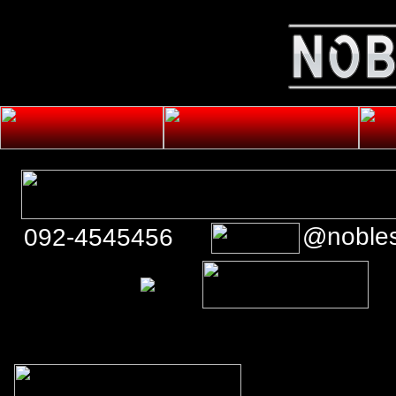
@noble
092-4545456