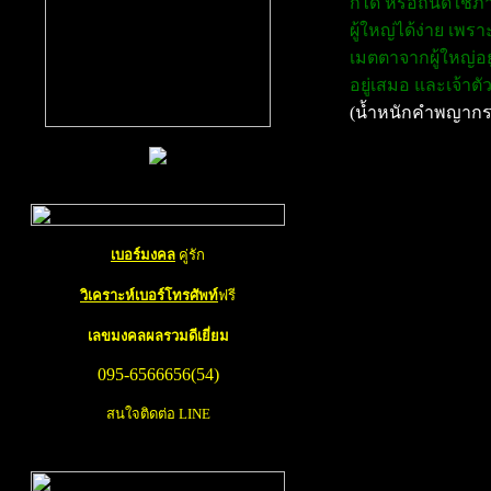
ก็ได้ หรือถนัดใช้
ผู้ใหญ่ได้ง่าย เพ
เมตตาจากผู้ใหญ่อย
อยู่เสมอ และเจ้าต
(น้ำหนักคำพญากร
การ ทำนายเบอร์โท
เบอร์มงคล
คู่รัก
ท่านสามารถ เช็คเบอ
วิเคราะห์เบอร์โทรศัพท์
ฟรี
จำหน่าย
เบอร์มงคล
เลขมงคล
ผลรวมดีเยี่ยม
เบอร์มือถือหรือเบอร
095-6566656(54)
ธรรมดา คนส่วนใหญ่เ
หลัก หรือไม่ก็ต้องกา
สนใจติดต่อ LINE
ถึงว่าจะเป็น
เบอร์มง
ส่วนนี้ขึ้นอยู่กับว่