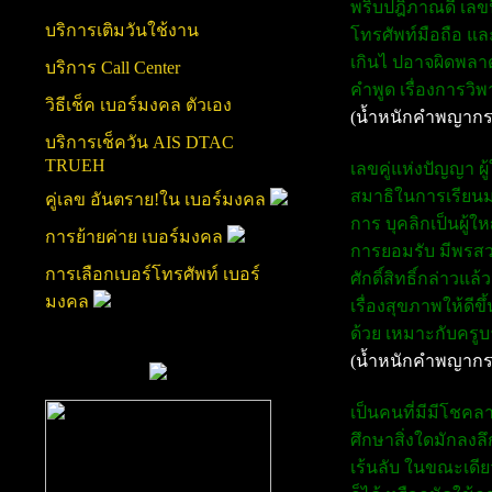
พริบปฎิภาณดี เลขน
บริการเติมวันใช้งาน
โทรศัพท์มือถือ แล
เกินไ ปอาจผิดพลาด
บริการ Call Center
คำพูด เรื่องการวิพา
วิธีเช็ค เบอร์มงคล ตัวเอง
(น้ำหนักคำพญากร
บริการเช็ควัน AIS DTAC
TRUEH
เลขคู่แห่งปัญญา ผู้
สมาธิในการเรียนมา
คู่เลข อันตราย!ใน เบอร์มงคล
การ บุคลิกเป็นผู้ใ
การย้ายค่าย เบอร์มงคล
การยอมรับ มีพรสวร
การเลือกเบอร์โทรศัพท์ เบอร์
ศักดิ์สิทธิ์กล่าวแ
มงคล
เรื่องสุขภาพให้ดี
ด้วย เหมาะกับครูบ
(น้ำหนักคำพญากร
เป็นคนที่มีมีโชคลาภ
ศึกษาสิ่งใดมักลงลึ
เร้นลับ ในขณะเดีย